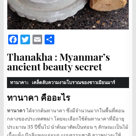
F
T
E
S
a
w
m
h
Thanakha : Myanmar’s
c
it
ai
ar
ancient beauty secret
e
te
l
e
b
r
ทานาคา: เคล็ดลับความงามโบราณของชาวเมียนมาร์
o
ทานาคา คืออะไร
o
k
ทานาคา
ได้จากต้นทานาคา ซึ่งมีจำนวนมากในพื้นที่ตอน
กลางของประเทศพม่า โดยจะเลือกใช้ต้นทานาคาที่มีอายุ
ประมาณ 35 ปีขึ้นไป นำต้นมาตัดเป็นท่อน ๆ ลักษณะเป็นไม้
เนื้อแข็ง มีกลิ่นหอมอ่อนๆ แบบธรรมชาติ สาวพม่าจะใช้