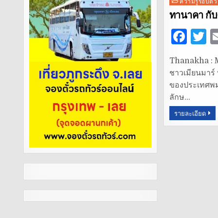
Posted
ความรู้รอบตัว
in
ทานาคา กั
F
T
a
Thanakha : 
c
it
ชาวเมียนมาร์
e
t
ของประเทศพม่า
b
r
ลักษ…
o
รายละเอียด
o
k