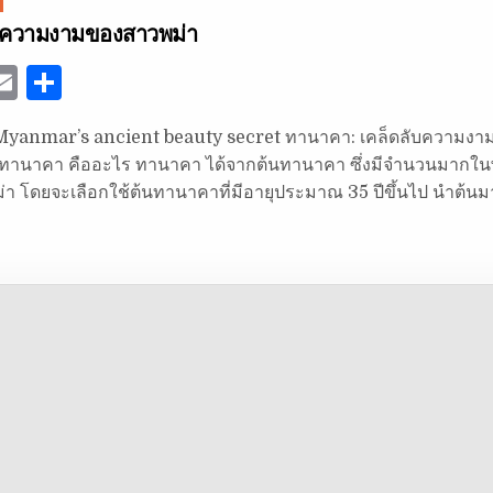
บความงามของสาวพม่า
E
S
w
m
h
Myanmar’s ancient beauty secret ทานาคา: เคล็ดลับความง
ai
ar
 ทานาคา คืออะไร ทานาคา ได้จากต้นทานาคา ซึ่งมีจำนวนมากในพ
e
l
e
 โดยจะเลือกใช้ต้นทานาคาที่มีอายุประมาณ 35 ปีขึ้นไป นำต้นมา