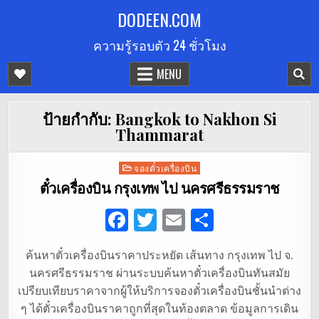
Skip
DODEEN.COM
to
ความรู้รอบตัว 24 ชั่วโมง
content
MENU
ป้ายกำกับ:
Bangkok to Nakhon Si
Thammarat
Posted
จองตั๋วเครื่องบิน
in
ตั๋วเครื่องบิน กรุงเทพ ไป นครศรีธรรมราช
F
T
E
S
a
w
m
h
ค้นหาตั๋วเครื่องบินราคาประหยัด เส้นทาง กรุงเทพ ไป จ.
c
it
ai
ar
นครศรีธรรมราช ผ่านระบบค้นหาตั๋วเครื่องบินทันสมัย
e
te
l
e
เปรียบเทียบราคาจากผู้ให้บริการจองตั๋วเครื่องบินชั้นนำต่าง
b
r
ๆ ได้ตั๋วเครื่องบินราคาถูกที่สุดในท้องตลาด ข้อมูลการเดิน