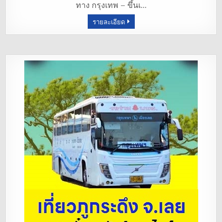
ทาง กรุงเทพ – ขึ้นเ…
o
รายละเอียด
o
k