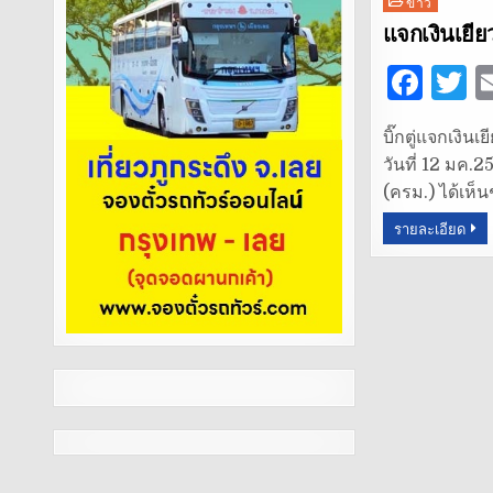
Posted
ข่าว
in
แจกเงินเยีย
F
T
a
บิ๊กตู่แจกเงิ
c
it
วันที่ 12 มค.
e
t
(ครม.) ได้เห็
b
r
รายละเอียด
o
o
k