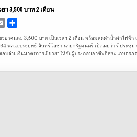
วยา 3,500 บาท 2 เดือน
E
S
w
m
h
นเยียวยาคนละ 3,500 บาท เป็นเวลา 2 เดือน พร้อมลดค่าน้ำค่าไฟฟ้า แ
ai
ar
2564 พล.อ.ประยุทธ์ จันทร์โอชา นายกรัฐมนตรี เปิดเผยว่า ที่ประชุ
e
l
e
นชอบจ่ายเงินมาตรการเยียวยาให้กับผู้ประกอบอาชีพอิสระ เกษตรก