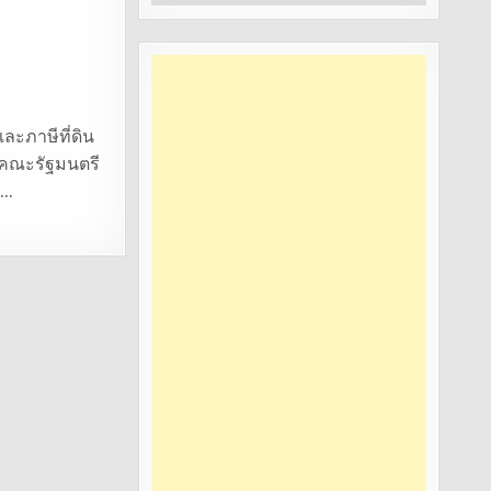
หมู่
ละภาษีที่ดิน
ม คณะรัฐมนตรี
ร…