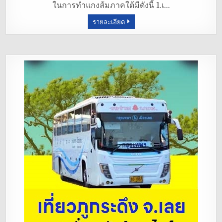
ในการทำแกงส้มภาคใต้มีดังนี้ 1.เ…
o
รายละเอียด
o
k