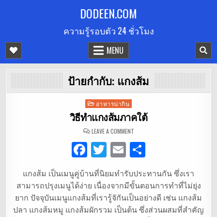
Skip
DODEEN.COM
to
ความรู้รอบตัว 24 ชั่วโมง
content
MENU
ป้ายกำกับ:
แกงส้ม
Posted
อาหารน่ากิน
in
วิธีทำแกงส้มภาคใต้
ON
LEAVE A COMMENT
วิธี
ทำ
F
T
E
S
แกงส้ม
ภาค
ใต้
a
w
m
h
แกงส้ม เป็นเมนูคู่บ้านที่นิยมทำรับประทานกัน ซึ่งเรา
c
it
ai
ar
สามารถปรุงเมนูได้ง่าย เนื่องจากมีขั้นตอนการทำที่ไม่ยุ่ง
e
te
l
e
ยาก ปัจจุบันเมนูแกงส้มที่เรารู้จักันเป็นอย่างดี เช่น แกงส้ม
b
r
ปลา แกงส้มหมู แกงส้มผักรวม เป็นต้น ซึ่งส่วนผสมที่สำคัญ