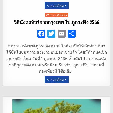
รายละเอียด
o
k
Posted
การเดินทาง
in
วิธีนั่งรถทัวร์จากกรุงเทพ ไป ภูกระดึง 2566
F
T
E
S
a
w
m
h
อุทยานแห่งชาติภูกระดึง จ.เลย ใกล้จะเปิดให้นักท่องเที่ยว
c
it
ai
ar
ได้ขึ้นไปชมความสวยงามบนยอดเขาแล้ว โดยมีกำหนดเปิด
e
te
l
e
ภูกระดึง ตั้งแต่วันที่ 1 ตุลาคม 2566 เป็นตันไป อุทยานแห่ง
b
r
ชาติภูกระดึง จ.เลย หรือนิยมเรียกว่า “ภูกระดึง “ สถานที่
ท่องเที่ยวที่มีชื่อเสีย…
o
รายละเอียด
o
k