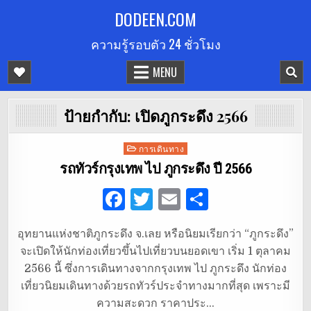
Skip
DODEEN.COM
to
ความรู้รอบตัว 24 ชั่วโมง
content
MENU
ป้ายกำกับ:
เปิดภูกระดึง 2566
Posted
การเดินทาง
in
รถทัวร์กรุงเทพ ไป ภูกระดึง ปี 2566
F
T
E
S
a
w
m
h
อุทยานแห่งชาติภูกระดึง จ.เลย หรือนิยมเรียกว่า “ภูกระดึง”
c
it
ai
ar
จะเปิดให้นักท่องเที่ยวขึ้นไปเที่ยวบนยอดเขา เริ่ม 1 ตุลาคม
e
te
l
e
2566 นี้ ซึ่งการเดินทางจากกรุงเทพ ไป ภูกระดึง นักท่อง
b
r
เที่ยวนิยมเดินทางด้วยรถทัวร์ประจำทางมากที่สุด เพราะมี
ความสะดวก ราคาประ…
o