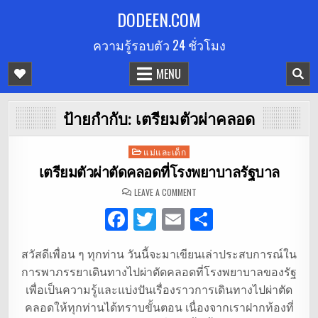
Skip
DODEEN.COM
to
ความรู้รอบตัว 24 ชั่วโมง
content
MENU
ป้ายกำกับ:
เตรียมตัวผ่าคลอด
Posted
แม่และเด็ก
in
เตรียมตัวผ่าตัดคลอดที่โรงพยาบาลรัฐบาล
ON
LEAVE A COMMENT
เตรียม
ตัว
F
T
E
S
ผ่าตัด
คลอด
ที่
a
w
m
h
โรง
พยาบาล
สวัสดีเพื่อน ๆ ทุกท่าน วันนี้จะมาเขียนเล่าประสบการณ์ใน
c
it
ai
ar
รัฐบาล
การพาภรรยาเดินทางไปผ่าตัดคลอดที่โรงพยาบาลของรัฐ
e
te
l
e
เพื่อเป็นความรู้และแบ่งปันเรื่องราวการเดินทางไปผ่าตัด
b
r
คลอดให้ทุกท่านได้ทราบขั้นตอน เนื่องจากเราฝากท้องที่