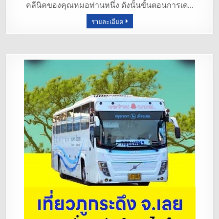
คลีนิคของคุณหมอท่านหนึ่ง ดังนั้นขั้นตอนการเด…
o
รายละเอียด
o
k