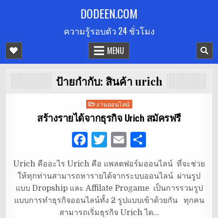
Skip
DODEEN.COM
to
ความรู้รอบตัว 24 ชั่วโมง
content
MENU
ป้ายกำกับ:
สินค้า urich
Posted
งานออนไลน์
in
สร้างรายได้จากธุรกิจ Urich สมัครฟรี
F
T
E
S
a
w
m
h
Urich คืออะไร Urich คือ แพลตฟอร์มออนไลน์ ที่จะช่วย
c
it
ai
ar
ให้ทุกท่านสามารถหารายได้จากระบบออนไลน์ ผ่านรูป
e
te
l
e
แบบ Dropship และ Affilate Progame เป็นการรวมรูป
b
r
แบบการทำธุรกิจออนไลน์ทั้ง 2 รูปแบบเข้าด้วยกัน ทุกคน
สามารถเริ่มธุรกิจ Urich ได…
o