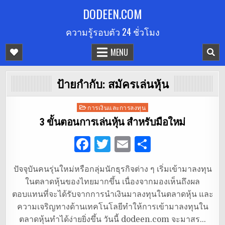
Skip
DODEEN.COM
to
ความรู้รอบตัว 24 ชั่วโมง
content
MENU
ป้ายกำกับ:
สมัครเล่นหุ้น
Posted
การเงินและการลงทุน
in
3 ขั้นตอนการเล่นหุ้น สำหรับมือใหม่
F
T
E
S
a
w
m
h
ปัจจุบันคนรุ่นใหม่หรือกลุ่มนักธุรกิจต่าง ๆ เริ่มเข้ามาลงทุน
c
it
ai
ar
ในตลาดหุ้นของไทยมากขึ้น เนื่องจากมองเห็นถึงผล
e
te
l
e
ตอบแทนที่จะได้รับจากการนำเงินมาลงทุนในตลาดหุ้น และ
b
r
ความเจริญทางด้านเทคโนโลยีทำให้การเข้ามาลงทุนใน
ตลาดหุ้นทำได้ง่ายยิ่งขึ้น วันนี้ dodeen.com จะมาสร…
o