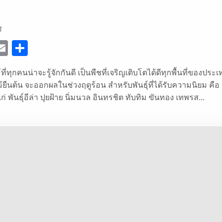
ON
T
กระท้อน
E
S
w
m
h
ี่ทุกคนน่าจะรู้จักกันดี เป็นพืชที่เจริญเติบโตได้ดีทุกพื้นที่ของปร
ai
ar
ยืนต้น จะออกผลในช่วงฤดูร้อน สำหรับพันธุ์ที่ได้รับความนิยม คือ 
e
l
e
่ พันธุ์อีล่า ปุยฝ้าย นิ่มนวล อินทรชิต ทับทิม ขันทอง เทพรส…