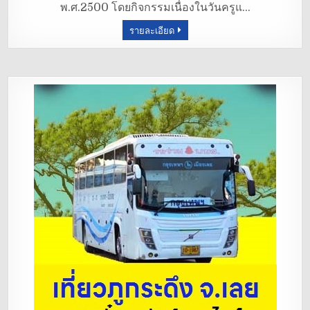
พ.ศ.2500 โดยกิจกรรมเนื่องในวันครูแ…
o
รายละเอียด
o
k