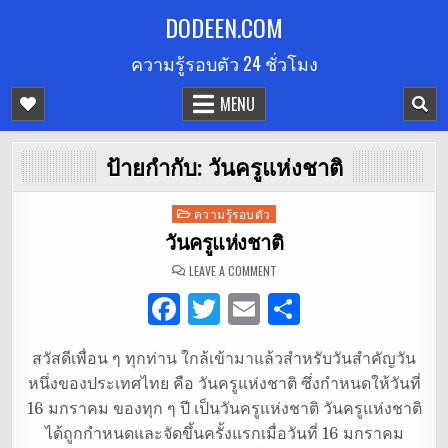
Skip
DODEEN.COM
to
ความรู้รอบตัว 24 ชั่วโมง
content
MENU
ป้ายกำกับ:
วันครูแห่งชาติ
Posted
ความรู้รอบตัว
in
วันครูแห่งชาติ
ON
LEAVE A COMMENT
วันครู
แห่ง
F
T
E
S
ชาติ
a
w
m
h
สวัสดีเพื่อน ๆ ทุกท่าน ใกล้เข้ามาแล้วสำหรับวันสำคัญวัน
c
it
ai
ar
หนึ่งของประเทศไทย คือ วันครูแห่งชาติ ซึ่งกำหนดให้วันที่
e
te
l
e
16 มกราคม ของทุก ๆ ปี เป็นวันครูแห่งชาติ วันครูแห่งชาติ
b
r
ได้ถูกกำหนดและจัดขึ้นครั้งแรกเมื่อวันที่ 16 มกราคม