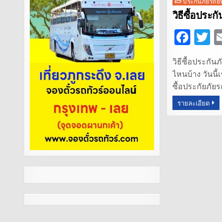
Posted
ประกันภัยรถย
in
วิธีซื้อประก
F
T
a
วิธีซื้อประกั
c
it
ไหนบ้าง วันนี้
e
t
ซื้อประกัยภัย
b
r
รายละเอียด
o
o
k