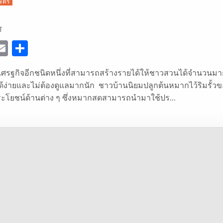
กษตร
ON
T
หมาก
แห้ง
E
S
w
m
h
ศรฐกิจอีกชนิดหนึ่งที่สามารถสร้างรายได้ให้ชาวสวนได้จำนวนมาก
ai
ar
กได้ง่ายและไม่ต้องดูแลมากนัก ชาวบ้านนิยมปลูกต้นหมากไว้ริมรั้ว
e
l
e
ประโยชน์ด้านต่าง ๆ ซึ่งหมากสดสามารถนำมาใช้ปร…