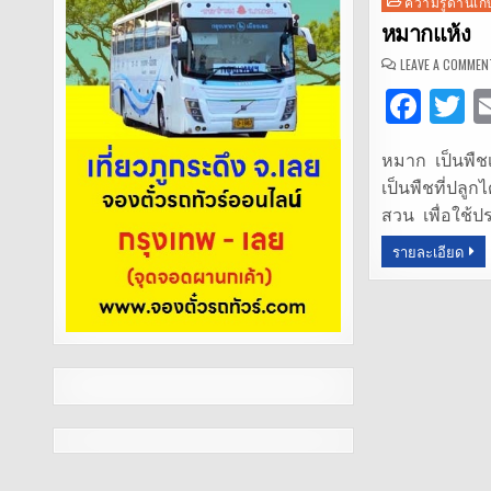
Posted
ความรู้ด้านเ
in
หมากแห้ง
LEAVE A COMMEN
F
T
a
หมาก เป็นพืชเ
c
it
เป็นพืชที่ปลู
e
t
สวน เพื่อใช้
b
r
รายละเอียด
o
o
k