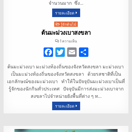
จำนวนมาก ซึ่ง…
o
รายละเอียด
o
k
Posted
รู้จักต้นไม้
in
ต้นมะม่วงเบาสงขลา
บน
1 ความเห็น
ต้น
มะม่วง
F
T
E
S
เบา
สงขลา
a
w
m
h
ต้นมะม่วงเบา มะม่วงท้องถิ่นของจังหวัดสงขลา มะม่วงเบา
c
it
ai
ar
เป็นมะม่วงท้องถิ่นของจังหวัดสงขลา ด้วยรสชาติที่เป็น
e
te
l
e
เอกลักษณ์ของมะม่วงเบา ทำให้ในปัจจุบันมะม่วงเบาเป็นที่
b
r
รู้จักของนักกินทั่วประเทศ ปัจจุบันมีการส่งมะม่วงเบาจาก
สงขลาไปจำหน่ายยังพื้นที่ต่าง ๆ ท…
o
รายละเอียด
o
k