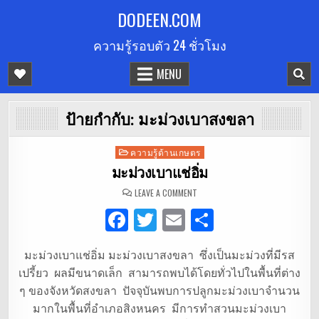
Skip
DODEEN.COM
to
ความรู้รอบตัว 24 ชั่วโมง
content
MENU
ป้ายกำกับ:
มะม่วงเบาสงขลา
Posted
ความรู้ด้านเกษตร
in
มะม่วงเบาแช่อิ่ม
ON
LEAVE A COMMENT
มะม่วง
เบา
F
T
E
S
แช่
อิ่ม
a
w
m
h
มะม่วงเบาแช่อิ่ม มะม่วงเบาสงขลา ซึ่งเป็นมะม่วงที่มีรส
c
it
ai
ar
เปรี้ยว ผลมีขนาดเล็ก สามารถพบได้โดยทั่วไปในพื้นที่ต่าง
e
te
l
e
ๆ ของจังหวัดสงขลา ปัจจุบันพบการปลูกมะม่วงเบาจำนวน
b
r
มากในพื้นที่อำเภอสิงหนคร มีการทำสวนมะม่วงเบา