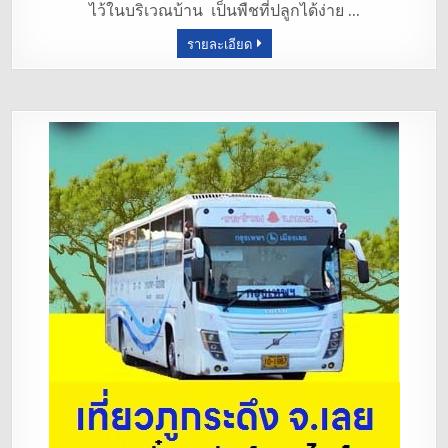
ไว้ในบริเวณบ้าน เป็นพืชที่ปลูกได้ง่าย …
o
รายละเอียด
o
k