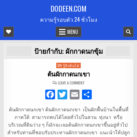
Skip
DODEEN.COM
to
ความรู้รอบตัว 24 ชั่วโมง
content
MENU
ป้ายกำกับ:
ผักกาดนกขุ้ม
Posted
รู้จักต้นไม้
in
ต้นผักกาดนกเขา
ON
LEAVE A COMMENT
ต้น
ผัก
F
T
E
S
กาด
นกเขา
a
w
m
h
ต้นผักกาดนกเขา ต้นผักกาดนกเขา เป็นผักพื้นบ้านในพื้นที่
c
it
ai
ar
ภาคใต้ สามารถพบได้โดยทั่วไปในสวน ทุ่งนา หรือ
e
te
l
e
บริเวณที่ดินว่าง ๆ ก็มักจะเจอต้นผักกาดนกเขาขึ้นอยู่ทั่วไป
b
r
สำหรับท่านที่ชอบรับประทานผักกาดนกเขา แนะนำให้ปลูก