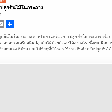
กษตร
ินปลูกต้นไม้ในกระถาง
ON
T
วิธี
เตรียม
E
S
ดิน
ปลูก
ต้นไม้
w
m
h
ใน
กระถาง
ปลูกต้นไม้ในกระถาง สำหรับท่านที่ต้องการปลูกพืชในกระถางหรือ
ai
ar
เราสามารถเตรียมดินปลูกต้นไม้ด้วยตัวเองได้อย่างไร ซึ่งเทคนิคการ
e
l
e
วยตนเอง ที่บ้าน และใช้วัสดุที่มีนำมาใช้งาน ดินสำหรับปลูกต้นไม้