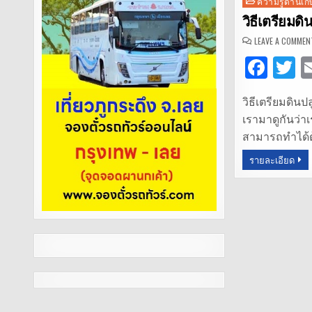
Posted
ความรู้ด้านเ
in
วิธีเตรียมด
LEAVE A COMMEN
F
T
a
วิธีเตรียมดิน
c
it
เรามาดูกันว่า
e
t
สามารถทำได้ด้
b
r
รายละเอียด
o
o
k