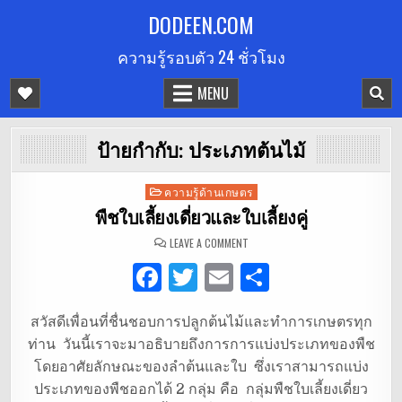
Skip
DODEEN.COM
to
ความรู้รอบตัว 24 ชั่วโมง
content
MENU
ป้ายกำกับ:
ประเภทต้นไม้
Posted
ความรู้ด้านเกษตร
in
พืชใบเลี้ยงเดี่ยวและใบเลี้ยงคู่
ON
LEAVE A COMMENT
พืช
ใบ
F
T
E
S
เลี้ยง
เดี่ยว
และ
a
w
m
h
ใบ
เลี้ยง
สวัสดีเพื่อนที่ชื่นชอบการปลูกต้นไม้และทำการเกษตรทุก
c
it
ai
ar
คู่
ท่าน วันนี้เราจะมาอธิบายถึงการการแบ่งประเภทของพืช
e
te
l
e
โดยอาศัยลักษณะของลำต้นและใบ ซึ่งเราสามารถแบ่ง
b
r
ประเภทของพืชออกได้ 2 กลุ่ม คือ กลุ่มพืชใบเลี้ยงเดี่ยว