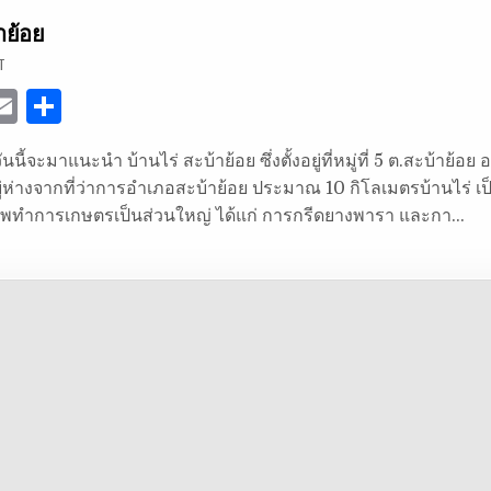
าย้อย
ON
T
บ้านไร่
สะบ้าย้อย
E
S
w
m
h
วันนี้จะมาแนะนำ บ้านไร่ สะบ้าย้อย ซึ่งตั้งอยู่ที่หมู่ที่ 5 ต.สะบ้าย้อย 
ai
ar
ู่ห่างจากที่ว่าการอำเภอสะบ้าย้อย ประมาณ 10 กิโลเมตรบ้านไร่ เป็น
e
l
e
ีพทำการเกษตรเป็นส่วนใหญ่ ได้แก่ การกรีดยางพารา และกา…