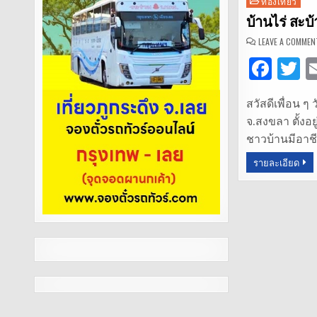
Posted
ท่องเที่ยว
in
บ้านไร่ สะบ้
LEAVE A COMMEN
F
T
a
สวัสดีเพื่อน ๆ 
c
it
จ.สงขลา ตั้งอย
e
t
ชาวบ้านมีอาช
b
r
รายละเอียด
o
o
k