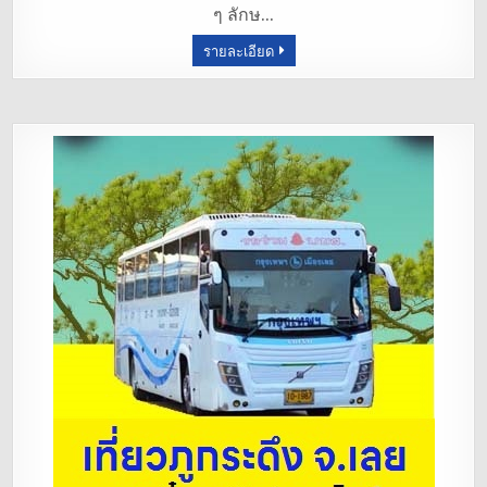
ๆ ลักษ…
o
รายละเอียด
k