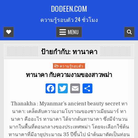
Skip
DODEEN.COM
to
ความรู้รอบตัว 24 ชั่วโมง
content
MENU
ป้ายกำกับ:
ทานาคา
Posted
ความรู้รอบตัว
in
ทานาคา กับความงามของสาวพม่า
F
T
E
S
a
w
m
h
Thanakha : Myanmar’s ancient beauty secret ทา
c
it
ai
ar
นาคา: เคล็ดลับความงามโบราณของชาวเมียนมาร์ ทา
e
te
l
e
นาคา คืออะไร ทานาคา ได้จากต้นทานาคา ซึ่งมีจำนวน
b
r
มากในพื้นที่ตอนกลางของประเทศพม่า โดยจะเลือกใช้ต้น
ทานาคาที่มีอายุประมาณ 35 ปีขึ้นไป นำต้นมาตัดเป็นท่อน
o