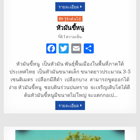
รายละเอียด
o
k
Posted
รู้จักต้นไม้
in
หัวมันขี้หนู
บน
1 ความเห็น
หัวมัน
ขี้หนู
F
T
E
S
a
w
m
h
หัวมันขี้หนู เป็นหัวมัน พันธ์ุพื้นเมืองในพื้นที่ภาคใต้
c
it
ai
ar
ประเทศไทย เป็นหัวมันขนาดเล็ก ขนาดยาวประมาณ 3-5
e
te
l
e
เซนติเมตร เปลือกมีสีดำ เปลือกบาง สามารถขูดออกได้
b
r
ง่าย หัวมันขี้หนู ชอบดินร่วนปนทราย จะเจริญเติบโตได้ดี
ต้นหัวมันขี้หนูมีขนาดไม่ใหญ่ จะแตกกอเป…
o
รายละเอียด
o
k