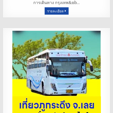
การเดินทาง กรุงเทพ&nb…
o
รายละเอียด
o
k