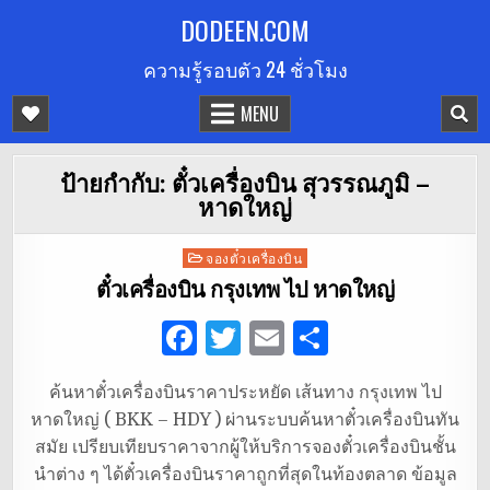
Skip
DODEEN.COM
to
ความรู้รอบตัว 24 ชั่วโมง
content
MENU
ป้ายกำกับ:
ตั๋วเครื่องบิน สุวรรณภูมิ –
หาดใหญ่
Posted
จองตั๋วเครื่องบิน
in
ตั๋วเครื่องบิน กรุงเทพ ไป หาดใหญ่
F
T
E
S
a
w
m
h
ค้นหาตั๋วเครื่องบินราคาประหยัด เส้นทาง กรุงเทพ ไป
c
it
ai
ar
หาดใหญ่ ( BKK – HDY ) ผ่านระบบค้นหาตั๋วเครื่องบินทัน
e
te
l
e
สมัย เปรียบเทียบราคาจากผู้ให้บริการจองตั๋วเครื่องบินชั้น
b
r
นำต่าง ๆ ได้ตั๋วเครื่องบินราคาถูกที่สุดในท้องตลาด ข้อมูล