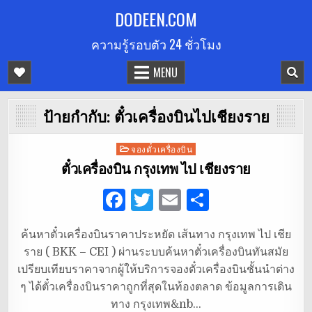
Skip
DODEEN.COM
to
ความรู้รอบตัว 24 ชั่วโมง
content
MENU
ป้ายกำกับ:
ตั๋วเครื่องบินไปเชียงราย
Posted
จองตั๋วเครื่องบิน
in
ตั๋วเครื่องบิน กรุงเทพ ไป เชียงราย
F
T
E
S
a
w
m
h
ค้นหาตั๋วเครื่องบินราคาประหยัด เส้นทาง กรุงเทพ ไป เชีย
c
it
ai
ar
ราย ( BKK – CEI ) ผ่านระบบค้นหาตั๋วเครื่องบินทันสมัย
e
te
l
e
เปรียบเทียบราคาจากผู้ให้บริการจองตั๋วเครื่องบินชั้นนำต่าง
b
r
ๆ ได้ตั๋วเครื่องบินราคาถูกที่สุดในท้องตลาด ข้อมูลการเดิน
ทาง กรุงเทพ&nb…
o