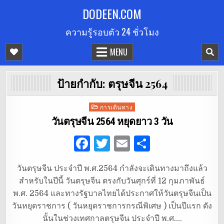
Skip
DODEEN.COM
to
ความรู้รอบตัว 24 ชั่วโมง
content
MENU
ป้ายกำกับ:
ตรุษจีน 2564
Posted
การเดินทาง
in
วันตรุษจีน 2564 หยุดยาว 3 วัน
F
T
E
S
a
w
m
h
วันตรุษจีน ประจำปี พ.ศ.2564 กำลังจะเดินทางมาถึงแล้ว
c
it
ai
ar
สำหรับในปีนี้ วันตรุษจีน ตรงกับวันศุกร์ที่ 12 กุมภาพันธ์
e
te
l
e
พ.ศ. 2564 และทางรัฐบาลไทยได้ประกาศให้วันตรุษจีนเป็น
b
r
วันหยุดราชการ ( วันหยุดราชการกรณีพิเศษ ) เป็นปีแรก ดัง
นั้นในช่วงเทศกาลตรุษจีน ประจำปี พ.ศ….
o