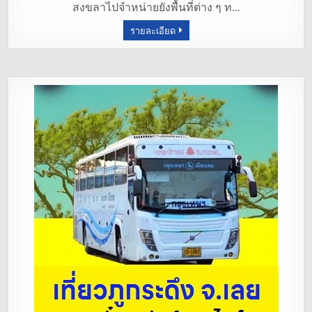
สงขลาไปจำหน่ายยังพื้นที่ต่าง ๆ ท…
o
รายละเอียด
o
k