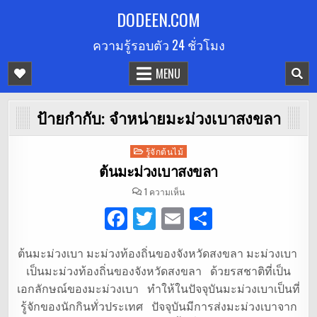
Skip
DODEEN.COM
to
ความรู้รอบตัว 24 ชั่วโมง
content
MENU
ป้ายกำกับ:
จำหน่ายมะม่วงเบาสงขลา
Posted
รู้จักต้นไม้
in
ต้นมะม่วงเบาสงขลา
บน
1 ความเห็น
ต้น
มะม่วง
F
T
E
S
เบา
สงขลา
a
w
m
h
ต้นมะม่วงเบา มะม่วงท้องถิ่นของจังหวัดสงขลา มะม่วงเบา
c
it
ai
ar
เป็นมะม่วงท้องถิ่นของจังหวัดสงขลา ด้วยรสชาติที่เป็น
e
te
l
e
เอกลักษณ์ของมะม่วงเบา ทำให้ในปัจจุบันมะม่วงเบาเป็นที่
b
r
รู้จักของนักกินทั่วประเทศ ปัจจุบันมีการส่งมะม่วงเบาจาก