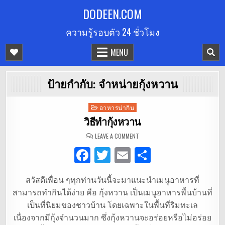
Skip
DODEEN.COM
to
ความรู้รอบตัว 24 ชั่วโมง
content
MENU
ป้ายกำกับ:
จำหน่ายกุ้งหวาน
Posted
อาหารน่ากิน
in
วิธีทำกุ้งหวาน
ON
LEAVE A COMMENT
วิธี
ทำ
F
T
E
S
กุ้ง
หวาน
a
w
m
h
สวัสดีเพื่อน ๆทุกท่านวันนี้จะมาแนะนำเมนูอาหารที่
c
it
ai
ar
สามารถทำกินได้ง่าย คือ กุ้งหวาน เป็นเมนูอาหารพื้นบ้านที่
e
te
l
e
เป็นที่นิยมของชาวบ้าน โดยเฉพาะในพื้นที่ริมทะเล
b
r
เนื่องจากมีกุ้งจำนวนมาก ซึ่งกุ้งหวานจะอร่อยหรือไม่อร่อย