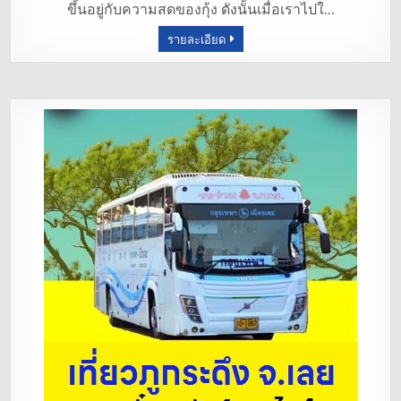
ขึ้นอยู่กับความสดของกุ้ง ดังนั้นเมื่อเราไปใ…
o
รายละเอียด
o
k