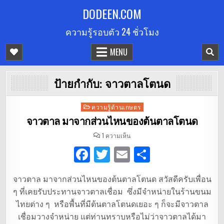
Skip
DODEEN.COM
to
ความรู้รอบตัว 24 ชั่วโมง
content
MENU
ป้ายกำกับ:
จาวตาลโตนด
Posted
ความรู้ด้านเกษตร
in
จาวตาล มาจากส่วนไหนของต้นตาลโตนด
บน
1 ความเห็น
จาว
ตาล
F
T
E
S
มา
จาก
ส่วน
a
w
m
h
ไหน
ของ
จาวตาล มาจากส่วนไหนของต้นตาลโตนด สวัสดีครับเพื่อน
c
it
ai
ar
ต้นตาล
โตนด
ๆ ที่เคยรับประทานจาวตาลเชื่อม ซึ่งมีจำหน่ายในร้านขนม
e
te
l
e
ไทยต่าง ๆ หรือพื้นที่มีต้นตาลโตนดเยอะ ๆ ก็จะมีจาวตาล
b
r
เชื่อมวางจำหน่าย แต่ท่านทราบหรือไม่ว่าจาวตาลได้มา