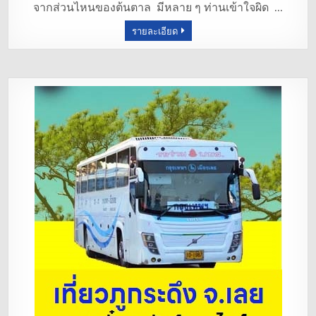
จากส่วนไหนของต้นตาล มีหลาย ๆ ท่านเข้าใจผิด …
o
รายละเอียด
o
k