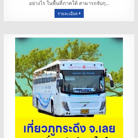
อย่างไร ในพื้นที่ภาคใต้ สามารถจับกุ…
o
รายละเอียด
o
k