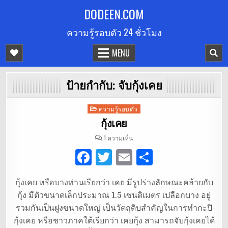
Skip
DODEEN.COM
to
ความรู้รอบตัว 24 ชั่วโมง
content
MENU
ป้ายกำกับ:
จับกุ้งเคย
Posted
ความรู้รอบตัว
in
กุ้งเคย
บน
1 ความเห็น
กุ้ง
เคย
F
T
E
S
a
w
m
h
กุ้งเคย หรือบางท่านเรียกว่า เคย มีรูปร่างลักษณะคล้ายกับ
c
it
ai
ar
กุ้ง มีตัวขนาดเล็กประมาณ 1.5 เซนติเมตร เปลือกบาง อยู่
e
te
l
e
รวมกันเป็นฝูงขนาดใหญ่ เป็นวัตถุดิบสำคัญในการทำกะปิ
b
r
กุ้งเคย หรือชาวภาคใต้เรียกว่า เคยกุ้ง สามารถจับกุ้งเคยได้