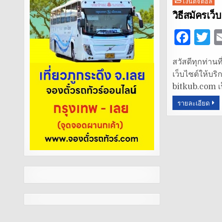
Posted
เงินดิจิตอล
in
วิธีสมัครเว็บ
F
T
a
สวัสดีทุกท่าน
c
it
เว็บไซต์ให้บริ
e
t
bitkub.com เป
b
r
รายละเอียด
o
o
k