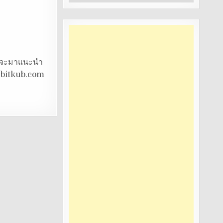
หมู่
om จะมาแนะนำ
ือ bitkub.com