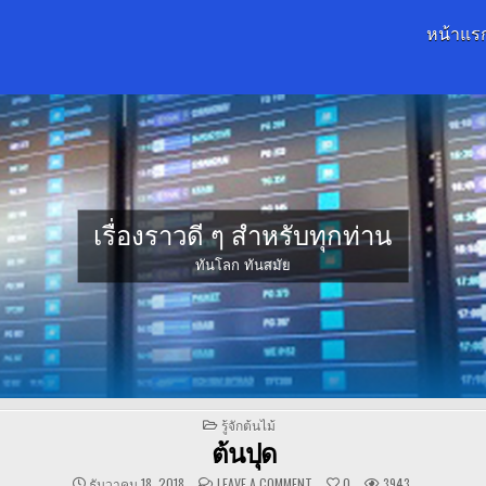
หน้าแร
เรื่องราวดี ๆ สำหรับทุกท่าน
ทันโลก ทันสมัย
POSTED
รู้จักต้นไม้
IN
ต้นปุด
ON
ธันวาคม 18, 2018
LEAVE A COMMENT
0
3943