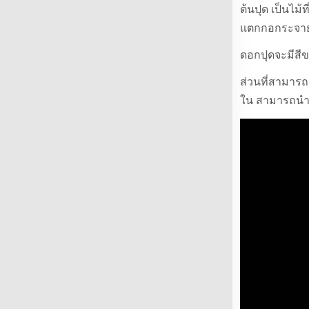
ต้นปุด เป็นไม้ท
b
r
แตกกอกระจายกั
o
o
ดอกปุดจะมีสี
k
ส่วนที่สามาร
ใน สามารถนำม