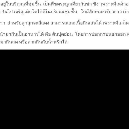
ี่อยู่ในบริเวณที่ชุ่มชื้น เป็นพืชตระกูลเดียวกับข่า ขิง เพราะมีเหง้าอ
นไป เจริญเติบโตได้ดีในบริเวณชุ่มชื้น ใบมีลักษณะเรียวยาว เป็
ขาว สำหรับลูกสุกจะสีแดง สามารถแกะเนื้อกินเล่นได้ เพราะมีเม
ถนำมากินเป็นอาหารได้ คือ ต้นปุดอ่อน โดยการปอกกาบนอกออก คงเ
ากินสด หรือลวกกินกับน้ำพริกได้