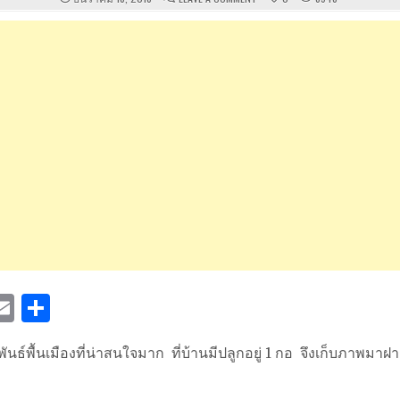
ต้น
ปุด
E
S
w
m
h
พันธ์พื้นเมืองที่น่าสนใจมาก ที่บ้านมีปลูกอยู่ 1 กอ จึงเก็บภาพมาฝาก
ai
ar
e
l
e