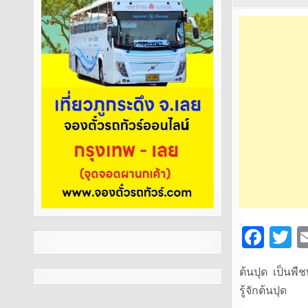
F
T
a
ต้นปุด เป็นพืช
c
it
รู้จักต้นปุด
e
t