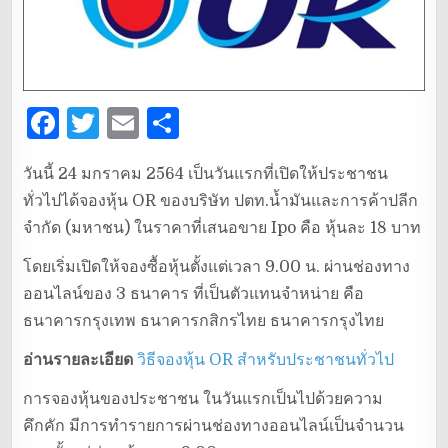
F
T
E
S
a
w
m
h
วันนี้ 24 มกราคม 2564 เป็นวันแรกที่เปิดให้ประชาชน
c
it
ai
ar
ทั่วไปได้จองหุ้น OR ของบริษัท ปตท.น้ำมันและการค้าปลีก
e
te
l
e
จำกัด (มหาชน) ในราคาที่เสนอขาย Ipo คือ หุ้นละ 18 บาท
b
r
โดยเริ่มเปิดให้จองซื้อหุ้นตั้งแต่เวลา 9.00 น. ผ่านช่องทาง
o
ออนไลน์ของ 3 ธนาคาร ที่เป็นตัวแทนจำหน่าย คือ
o
ธนาคารกรุงเทพ ธนาคารกสิกรไทย ธนาคารกรุงไทย
k
อ่านรายละเอียด
วิธีจองหุ้น OR สำหรับประชาชนทั่วไป
การจองหุ้นของประชาชน ในวันแรกเป็นไปด้วยความ
คึกคัก มีการทำรายการผ่านช่องทางออนไลน์เป็นจำนวน