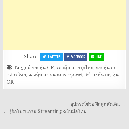
Share:
TWITTER
FACEBOOK
LINE
Tagged
จองหุ้น OR
,
จองหุ้น or กรุงไทย
,
จองหุ้น or
กสิกรไทย
,
จองหุ้น or ธนาคารกรุงเทพ
,
วิธีจองหุ้น or
,
หุ้น
OR
แนะแนว
อุปกรณ์ช่วย ฝึกลูกหัดเดิน →
เรื่อง
← รู้จักโปรแกรม Streaming ฉบับมือใหม่