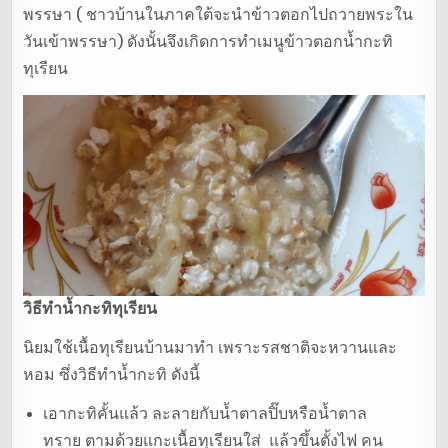
o
พรรษา ( ชาวบ้านในภาคใต้จะนำข้าวตอกไปถวายพระใน
วันเข้าพรรษา) ดังนั้นจึงเกิดการทำเมนูข้าวตอกน้ำกะทิ
k
ทุเรียน
วิธีทำน้ำกะทิทุเรียน
นิยมใช้เนื้อทุเรียนบ้านมาทำ เพราะรสชาติจะหวานและ
หอม ซึ่งวิธีทำน้ำกะทิ ดังนี้
เอากะทิคั้นแล้ว ละลายกับน้ำตาลปิ๊บหรือน้ำตาล
ทราย ตามด้วยแกะเนื้อทุเรียนใส่ แล้วขึ้นตั้งไฟ คน