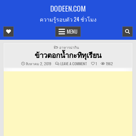
Skip
DODEEN.COM
to
ความรู้รอบตัว 24 ชั่วโมง
content
MENU
POSTED
อาหารน่ากิน
IN
ข้าวตอกน้ำกะทิทุเรียน
ON
สิงหาคม 2, 2019
LEAVE A COMMENT
1
1962
ข้าว
ตอก
น้ำ
กะทิ
ทุเรียน