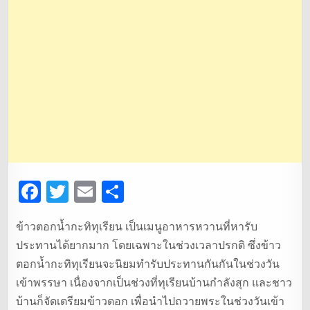
F
T
E
S
a
w
m
h
ข้าวตอกน้ำกะทิทุเรียน เป็นเมนูอาหารหวานที่หารับ
c
it
ai
ar
ประทานได้ยากมาก โดยเฉพาะในช่วงเวลาปรกติ ซึ่งข้าว
e
te
l
e
ตอกน้ำกะทิทุเรียนจะนิยมทำรับประทานกันกันในช่วงวัน
b
r
เข้าพรรษา เนื่องจากเป็นช่วงที่ทุเรียนบ้านกำลังสุก และชาว
o
บ้านก็จัดเตรียมข้าวตอก เพื่อนำไปถวายพระในช่วงวันเข้า